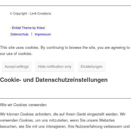
© Copyright - Limit-Creations
Adalar tabela
Ataşehir tabela
Beykoz tabela
Çekmeköy tabela
Kadıköy tabela
Kartal tabela
Maltepe tabela
Pendik tabela
Sancaktepe tabela
Sultanbeyli tabela
Şile tabela
Tuzla tabela
Ümraniye tabela
Üsküdar tabela
-
Enfold Theme by Kriesi
Datenschutz
Impressum
This site uses cookies. By continuing to browse the site, you are agreeing to
our use of cookies.
Accept settings
Hide notification only
Einstellungen
Cookie- und Datenschutzeinstellungen
Wie wir Cookies verwenden
Wir können Cookies anfordern, die auf Ihrem Gerät eingestellt werden. Wir
verwenden Cookies, um uns mitzuteilen, wenn Sie unsere Websites
besuchen, wie Sie mit uns interagieren, Ihre Nutzererfahrung verbessern und