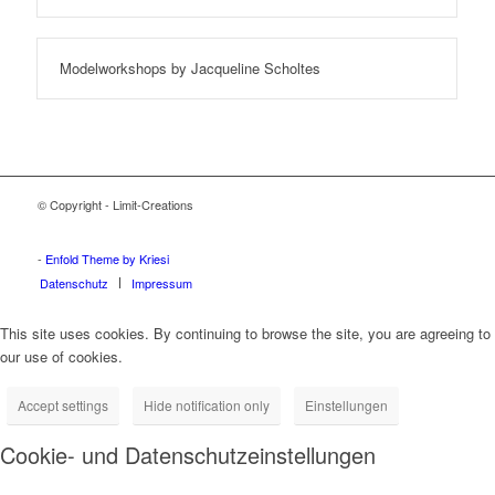
Modelworkshops by Jacqueline Scholtes
© Copyright - Limit-Creations
Adalar tabela
Ataşehir tabela
Beykoz tabela
Çekmeköy tabela
Kadıköy tabela
Kartal tabela
Maltepe tabela
Pendik tabela
Sancaktepe tabela
Sultanbeyli tabela
Şile tabela
Tuzla tabela
Ümraniye tabela
Üsküdar tabela
-
Enfold Theme by Kriesi
Datenschutz
Impressum
This site uses cookies. By continuing to browse the site, you are agreeing to
our use of cookies.
Accept settings
Hide notification only
Einstellungen
Cookie- und Datenschutzeinstellungen