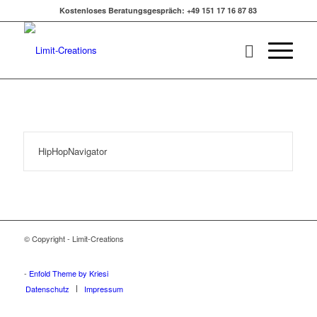
Kostenloses Beratungsgespräch: +49 151 17 16 87 83
HipHopNavigator
© Copyright - Limit-Creations
Adalar tabela
Ataşehir tabela
Beykoz tabela
Çekmeköy tabela
Kadıköy tabela
Kartal tabela
Maltepe tabela
Pendik tabela
Sancaktepe tabela
Sultanbeyli tabela
Şile tabela
Tuzla tabela
Ümraniye tabela
Üsküdar tabela
-
Enfold Theme by Kriesi
Datenschutz
Impressum