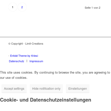
2
1
Seite 1 von 2
© Copyright - Limit-Creations
Adalar tabela
Ataşehir tabela
Beykoz tabela
Çekmeköy tabela
Kadıköy tabela
Kartal tabela
Maltepe tabela
Pendik tabela
Sancaktepe tabela
Sultanbeyli tabela
Şile tabela
Tuzla tabela
Ümraniye tabela
Üsküdar tabela
-
Enfold Theme by Kriesi
Datenschutz
Impressum
This site uses cookies. By continuing to browse the site, you are agreeing to
our use of cookies.
Accept settings
Hide notification only
Einstellungen
Cookie- und Datenschutzeinstellungen