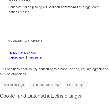
Consectetuer adipiscing elit. Aenean
commodo
ligula eget dolor.
Aenean massa.
© Copyright - Limit-Creations
Adalar tabela
Ataşehir tabela
Beykoz tabela
Çekmeköy tabela
Kadıköy tabela
Kartal tabela
Maltepe tabela
Pendik tabela
Sancaktepe tabela
Sultanbeyli tabela
Şile tabela
Tuzla tabela
Ümraniye tabela
Üsküdar tabela
-
Enfold Theme by Kriesi
Datenschutz
Impressum
This site uses cookies. By continuing to browse the site, you are agreeing to
our use of cookies.
Accept settings
Hide notification only
Einstellungen
Cookie- und Datenschutzeinstellungen