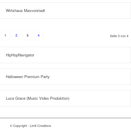
Wirtshaus Maxvorstadt
1
2
4
3
Seite 3 von 4
HipHopNavigator
Halloween Premium Party
Luca Grace (Music Video Produktion)
© Copyright - Limit-Creations
Adalar tabela
Ataşehir tabela
Beykoz tabela
Çekmeköy tabela
Kadıköy tabela
Kartal tabela