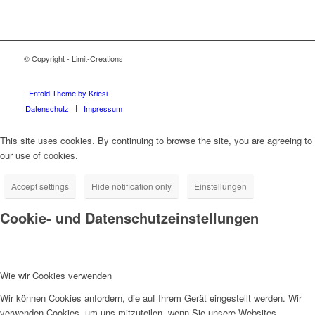
© Copyright - Limit-Creations
Adalar tabela
Ataşehir tabela
Beykoz tabela
Çekmeköy tabela
Kadıköy tabela
Kartal tabela
Maltepe tabela
Pendik tabela
Sancaktepe tabela
Sultanbeyli tabela
Şile tabela
Tuzla tabela
Ümraniye tabela
Üsküdar tabela
-
Enfold Theme by Kriesi
Datenschutz
Impressum
This site uses cookies. By continuing to browse the site, you are agreeing to
our use of cookies.
Accept settings
Hide notification only
Einstellungen
Cookie- und Datenschutzeinstellungen
Wie wir Cookies verwenden
Wir können Cookies anfordern, die auf Ihrem Gerät eingestellt werden. Wir
verwenden Cookies, um uns mitzuteilen, wenn Sie unsere Websites