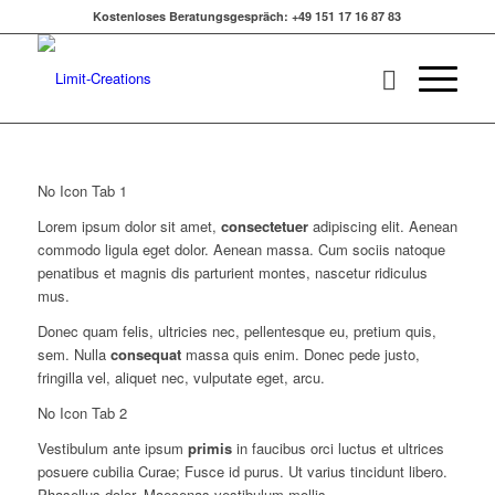
Kostenloses Beratungsgespräch: +49 151 17 16 87 83
No Icon Tab 1
Lorem ipsum dolor sit amet,
consectetuer
adipiscing elit. Aenean
commodo ligula eget dolor. Aenean massa. Cum sociis natoque
penatibus et magnis dis parturient montes, nascetur ridiculus
mus.
Donec quam felis, ultricies nec, pellentesque eu, pretium quis,
sem. Nulla
consequat
massa quis enim. Donec pede justo,
fringilla vel, aliquet nec, vulputate eget, arcu.
No Icon Tab 2
Vestibulum ante ipsum
primis
in faucibus orci luctus et ultrices
posuere cubilia Curae; Fusce id purus. Ut varius tincidunt libero.
Phasellus dolor. Maecenas vestibulum mollis