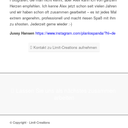
Herzen empfehlen. Ich kenne Alex jetzt schon seit vielen Jahren
und wir haben schon oft zusammen gearbeitet – es ist jedes Mal
extrem angenehm, professionell und macht riesen Spaß mit ihm
zu shooten. Jederzeit gerne wieder :-)
Jussy Hansen
https://www.instagram.com/planlospanda/?hl=de
Kontakt zu Limit-Creations aufnehmen
Lassen Sie uns als nächstes zusammen
arbeiten
© Copyright - Limit-Creations
Adalar tabela
Ataşehir tabela
Beykoz tabela
Çekmeköy tabela
Kadıköy tabela
Kartal tabela