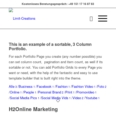
Kostenloses Beratungsgespräch: +49 151 17 16 87 83
This is an example of a sortable, 3 Column
Portfolio.
For each Portfolio Page you create (any number possible) you
can set column count, pagination and item count, as well if its
sortable or not. You can add Portfolio Grids to every Page you
want or need, with the help of the fantastic and easy to use
template builder that is built right into the theme.
Alle
/
Business
/
Facebook
/
Fashion
/
Fashion Video
/
Foto
3
1
1
1
1
2
/
Online
/
People
/
Personal Brand
/
Print
/
Promovideo
1
1
2
1
1
/
Social Media Pics
/
Social Media Vids
/
Video
/
Youtube
1
1
2
1
H2Online Marketing