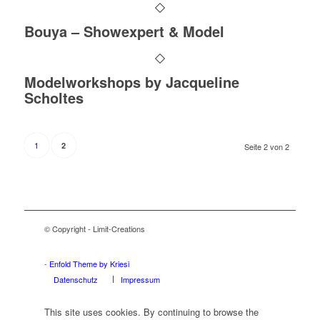
Bouya – Showexpert & Model
Modelworkshops by Jacqueline
Scholtes
1
2
Seite 2 von 2
© Copyright - Limit-Creations
Adalar tabela
Ataşehir tabela
Beykoz tabela
Çekmeköy tabela
Kadıköy tabela
Kartal tabela
Maltepe tabela
Pendik tabela
Sancaktepe tabela
Sultanbeyli tabela
Şile tabela
Tuzla tabela
Ümraniye tabela
Üsküdar tabela
-
Enfold Theme by Kriesi
Datenschutz
Impressum
This site uses cookies. By continuing to browse the