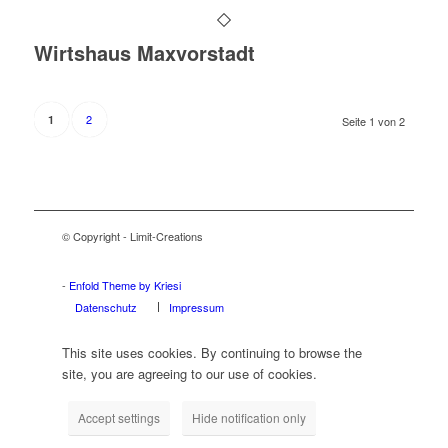
Wirtshaus Maxvorstadt
2
1
Seite 1 von 2
© Copyright - Limit-Creations
Adalar tabela
Ataşehir tabela
Beykoz tabela
Çekmeköy tabela
Kadıköy tabela
Kartal tabela
Maltepe tabela
Pendik tabela
Sancaktepe tabela
Sultanbeyli tabela
Şile tabela
Tuzla tabela
Ümraniye tabela
Üsküdar tabela
-
Enfold Theme by Kriesi
Datenschutz
Impressum
This site uses cookies. By continuing to browse the
site, you are agreeing to our use of cookies.
Accept settings
Hide notification only