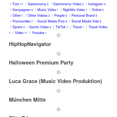
/
Foto
/
Gastronomy
/
Gastronomy Video
/
Instagram
11
2
2
4
/
Kampagnen
/
Music Video
/
Nightlife Video
/
Online
4
1
1
2
/
Other
/
Other Videos
/
People
/
Personal Brand
1
2
5
3
/
Promovideo
/
Social Media Pics
/
Social Media Vids
7
8
9
/
Sports
/
Sports Video
/
TikTok
/
Travel
/
Travel Video
2
2
1
1
/
Video
/
Youtube
1
11
1
HipHopNavigator
Halloween Premium Party
Luca Grace (Music Video Produktion)
München Mitte