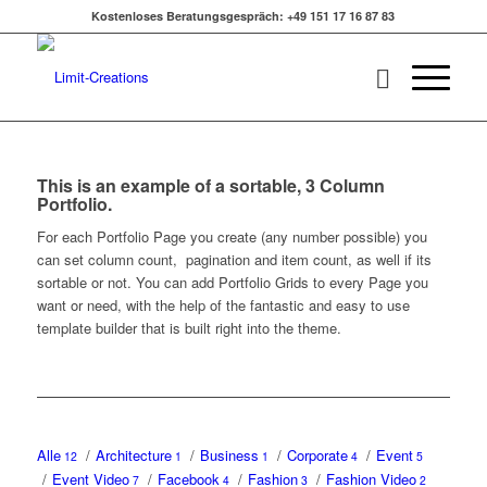
Kostenloses Beratungsgespräch: +49 151 17 16 87 83
This is an example of a sortable, 3 Column
Portfolio.
For each Portfolio Page you create (any number possible) you
can set column count, pagination and item count, as well if its
sortable or not. You can add Portfolio Grids to every Page you
want or need, with the help of the fantastic and easy to use
template builder that is built right into the theme.
Alle
/
Architecture
/
Business
/
Corporate
/
Event
12
1
1
4
5
/
Event Video
/
Facebook
/
Fashion
/
Fashion Video
7
4
3
2