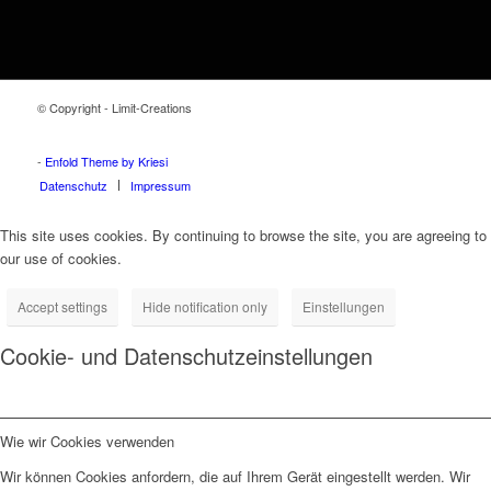
© Copyright - Limit-Creations
Adalar tabela
Ataşehir tabela
Beykoz tabela
Çekmeköy tabela
Kadıköy tabela
Kartal tabela
Maltepe tabela
Pendik tabela
Sancaktepe tabela
Sultanbeyli tabela
Şile tabela
Tuzla tabela
Ümraniye tabela
Üsküdar tabela
-
Enfold Theme by Kriesi
Datenschutz
Impressum
This site uses cookies. By continuing to browse the site, you are agreeing to
our use of cookies.
Accept settings
Hide notification only
Einstellungen
Cookie- und Datenschutzeinstellungen
Wie wir Cookies verwenden
Wir können Cookies anfordern, die auf Ihrem Gerät eingestellt werden. Wir